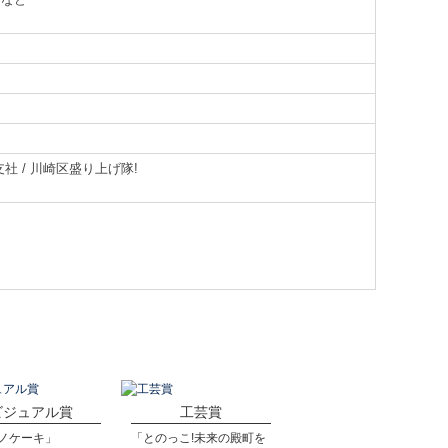
社 / 川崎区盛り上げ隊!
ビジュアル賞
工芸賞
ノケーキ」
「とのっこ!未来の殿町を