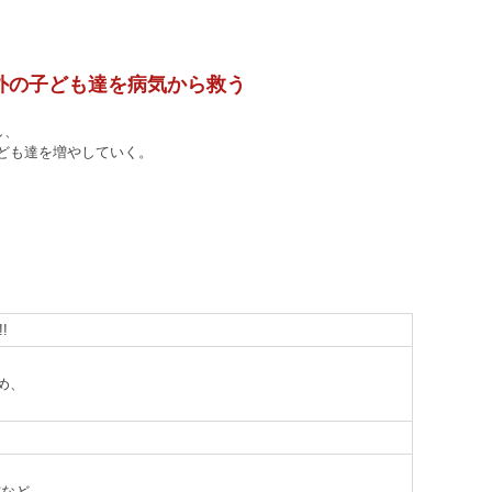
外の子ども達を病気から救う
し、
ども達を増やしていく。
!
め、
賞など