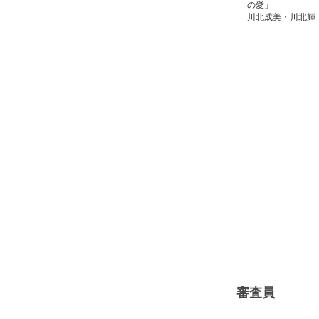
の愛」
川北成美・川北輝
審査員