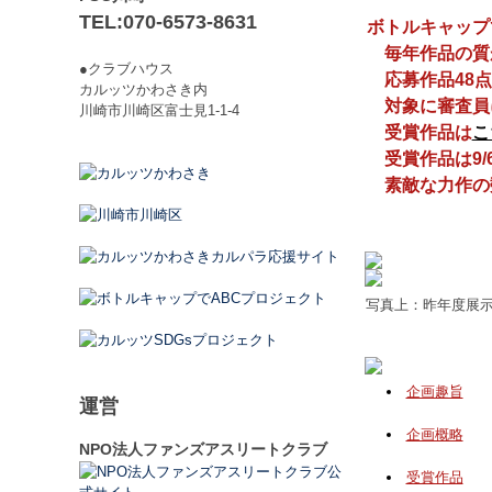
TEL:070-6573-8631
ボトルキャップ
毎年作品の質
●クラブハウス
応募作品48点
カルッツかわさき内
対象に審査員に
川崎市川崎区富士見1-1-4
受賞作品は
こ
受賞作品は9/
素敵な力作の数
写真上：昨年度展
企画趣旨
運営
企画概略
NPO法人ファンズアスリートクラブ
受賞作品