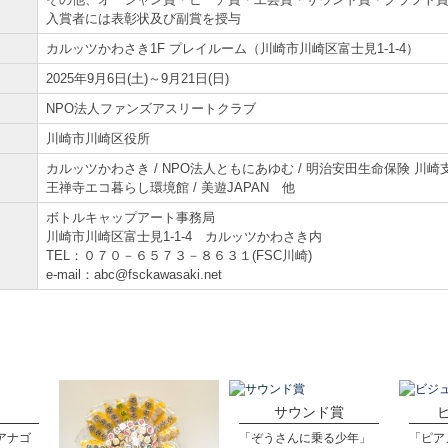
入賞者には表彰状及び副賞を授与
カルッツかわさき1F プレイルーム（川崎市川崎区富士見1-1-4）
2025年9月6日(土)～9月21日(日)
NPO法人ファンズアスリートクラブ
川崎市川崎区役所
カルッツかわさき / NPO法人ともにあゆむ / 明治安田生命保険 川崎支
王禅寺エコ暮らし環境館 / 美遊JAPAN 他
ボトルキャップアート事務局
川崎市川崎区富士見1-1-4 カルッツかわさき内
TEL：０７０－６５７３－８６３１(FSC川崎)
e-mail：abc@fsckawasaki.net
サウンド賞
アナゴ
「ぞうさんに乗る少年」
「ピア