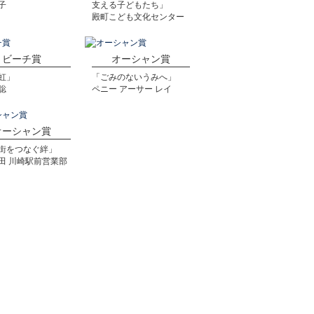
子
支える子どもたち」
殿町こども文化センター
ビーチ賞
オーシャン賞
虹」
「ごみのないうみへ」
聡
ペニー アーサー レイ
オーシャン賞
街をつなぐ絆」
田 川崎駅前営業部