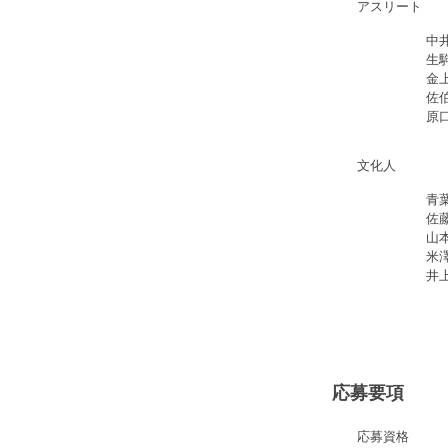
アスリート
中
生
金
佐
原
文化人
青
佐
山
米
井
応募要項
応募資格