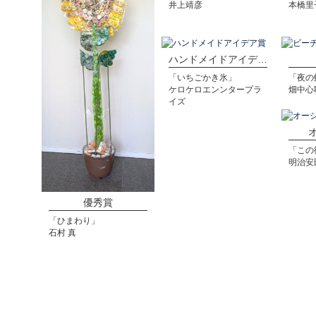
井上靖彦
本橋里
ハンドメイドアイデア賞
「いちごかき氷」
「夜の
ケロケロエンンタープラ
畑中心
イズ
「この
明治安
優秀賞
「ひまわり」
石村 真