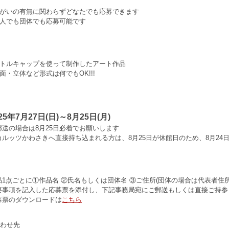
障がいの有無に関わらずどなたでも応募できます
個人でも団体でも応募可能です
ボトルキャップを使って制作したアート作品
面・立体など形式は何でもOK!!!
25年7月27日(日)～8月25日(月)
郵送の場合は8月25日必着でお願いします
カルッツかわさきへ直接持ち込まれる方は、8月25日が休館日のため、8月2
品1点ごとに①作品名 ②氏名もしくは団体名 ③ご住所(団体の場合は代表者住所
要事項を記入した応募票を添付し、下記事務局宛にご郵送もしくは直接ご持参
募票のダウンロードは
こちら
わせ先