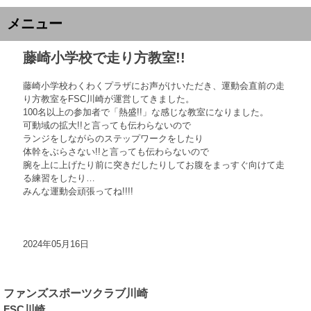
メニュー
藤崎小学校で走り方教室!!
藤崎小学校わくわくプラザにお声がけいただき、運動会直前の走
り方教室をFSC川崎が運営してきました。
100名以上の参加者で「熱盛!!」な感じな教室になりました。
可動域の拡大!!と言っても伝わらないので
ランジをしながらのステップワークをしたり
体幹をぶらさない!!と言っても伝わらないので
腕を上に上げたり前に突きだしたりしてお腹をまっすぐ向けて走
る練習をしたり…
みんな運動会頑張ってね!!!!
2024年05月16日
ファンズスポーツクラブ川崎
FSC川崎