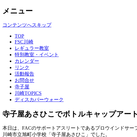
メニュー
コンテンツへスキップ
TOP
FSC川崎
レギュラー教室
特別教室・イベント
カレンダー
リンク
活動報告
お問合せ
寺子屋
川崎TOPICS
ディスカバーウォーク
寺子屋あさひこでボトルキャップアート!
本日は、FACのサポートアスリートであるプロウインドサー
川崎市立旭町小学校「寺子屋あさひこ」でした。