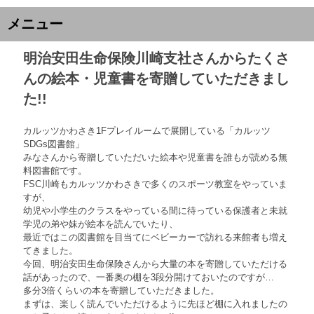
メニュー
明治安田生命保険川崎支社さんからたくさ
んの絵本・児童書を寄贈していただきまし
た!!
カルッツかわさき1Fプレイルームで展開している「カルッツ
SDGs図書館」
みなさんから寄贈していただいた絵本や児童書を誰もが読める無
料図書館です。
FSC川崎もカルッツかわさきで多くのスポーツ教室をやっていま
すが、
幼児や小学生のクラスをやっている間に待っている保護者と未就
学児の弟や妹が絵本を読んでいたり、
最近ではこの図書館を目当てにベビーカーで訪れる来館者も増え
てきました。
今回、明治安田生命保険さんから大量の本を寄贈していただける
話があったので、一番奥の棚を3段分開けておいたのですが…
多分3倍くらいの本を寄贈していただきました。
まずは、楽しく読んでいただけるように先ほど棚に入れましたの