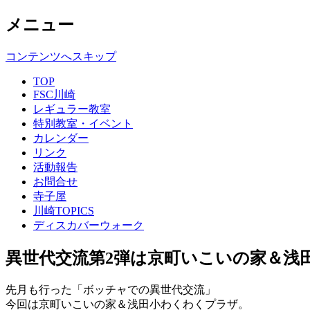
メニュー
コンテンツへスキップ
TOP
FSC川崎
レギュラー教室
特別教室・イベント
カレンダー
リンク
活動報告
お問合せ
寺子屋
川崎TOPICS
ディスカバーウォーク
異世代交流第2弾は京町いこいの家＆浅田
先月も行った「ボッチャでの異世代交流」
今回は京町いこいの家＆浅田小わくわくプラザ。