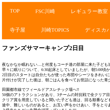
TOP
FSC川崎
レギュラー教室
寺子屋
川崎TOPICS
ディスカ
ファンズサマーキャンプ2日目
夜なかなか眠れない…と何度もコーチ達の部屋に来た子ども
早々に眠りについて、6:30起床としていましたが、朝5:00
2日目のスタートは自分たちが使った布団やシーツをきれい
片付けが完了した後は、朝ごはんを食べてお世話になった青少
田園都市線でフィールドアスレチック場へ!!
50個のアトラクションがあり、3チームの対抗戦で全クリア目
クリア賞を用意していると聞いた子ども達は、回る順番なども
途中、難しいものがあると、お互い声をかけあい、手をとり