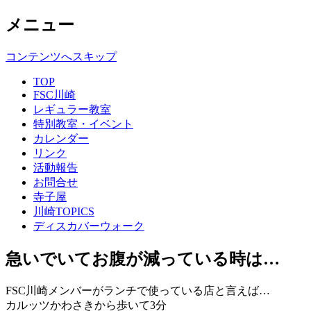
メニュー
コンテンツへスキップ
TOP
FSC川崎
レギュラー教室
特別教室・イベント
カレンダー
リンク
活動報告
お問合せ
寺子屋
川崎TOPICS
ディスカバーウォーク
急いでいてお腹が減っている時は…
FSC川崎メンバーがランチで使っている店と言えば…
カルッツかわさきから歩いて3分