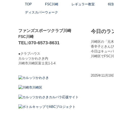
TOP
FSC川崎
レギュラー教室
特
ディスカバーウォーク
ファンズスポーツクラブ川崎
今日のラ
FSC川崎
川崎区の「元木
TEL:070-6573-8631
香辛子ときんぴ
今日はキューバ
●クラブハウス
川崎区でFSC
カルッツかわさき内
川崎市川崎区富士見1-1-4
2025年11月19