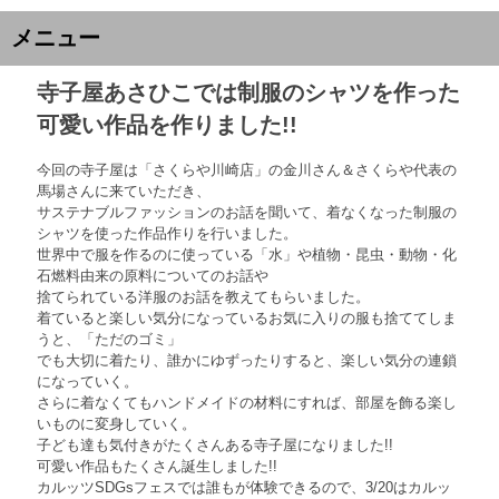
メニュー
寺子屋あさひこでは制服のシャツを作った
可愛い作品を作りました!!
今回の寺子屋は「さくらや川崎店」の金川さん＆さくらや代表の
馬場さんに来ていただき、
サステナブルファッションのお話を聞いて、着なくなった制服の
シャツを使った作品作りを行いました。
世界中で服を作るのに使っている「水」や植物・昆虫・動物・化
石燃料由来の原料についてのお話や
捨てられている洋服のお話を教えてもらいました。
着ていると楽しい気分になっているお気に入りの服も捨ててしま
うと、「ただのゴミ」
でも大切に着たり、誰かにゆずったりすると、楽しい気分の連鎖
になっていく。
さらに着なくてもハンドメイドの材料にすれば、部屋を飾る楽し
いものに変身していく。
子ども達も気付きがたくさんある寺子屋になりました!!
可愛い作品もたくさん誕生しました!!
カルッツSDGsフェスでは誰もが体験できるので、3/20はカルッ