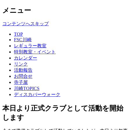
メニュー
コンテンツへスキップ
TOP
FSC川崎
レギュラー教室
特別教室・イベント
カレンダー
リンク
活動報告
お問合せ
寺子屋
川崎TOPICS
ディスカバーウォーク
本日より正式クラブとして活動を開始
します