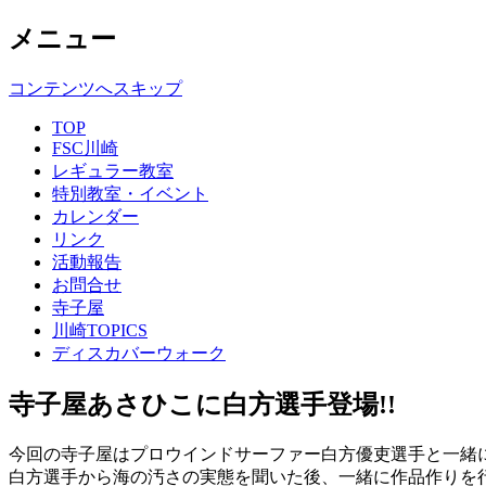
メニュー
コンテンツへスキップ
TOP
FSC川崎
レギュラー教室
特別教室・イベント
カレンダー
リンク
活動報告
お問合せ
寺子屋
川崎TOPICS
ディスカバーウォーク
寺子屋あさひこに白方選手登場!!
今回の寺子屋はプロウインドサーファー白方優吏選手と一緒
白方選手から海の汚さの実態を聞いた後、一緒に作品作りを