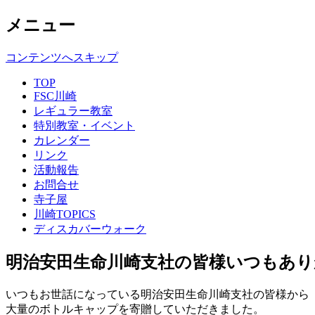
メニュー
コンテンツへスキップ
TOP
FSC川崎
レギュラー教室
特別教室・イベント
カレンダー
リンク
活動報告
お問合せ
寺子屋
川崎TOPICS
ディスカバーウォーク
明治安田生命川崎支社の皆様いつもあり
いつもお世話になっている明治安田生命川崎支社の皆様から
大量のボトルキャップを寄贈していただきました。