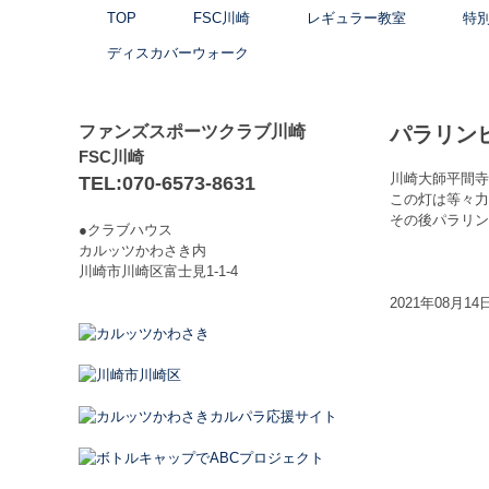
TOP
FSC川崎
レギュラー教室
特
ディスカバーウォーク
ファンズスポーツクラブ川崎
パラリン
FSC川崎
川崎大師平間寺
TEL:070-6573-8631
この灯は等々力
その後パラリン
●クラブハウス
カルッツかわさき内
川崎市川崎区富士見1-1-4
2021年08月14