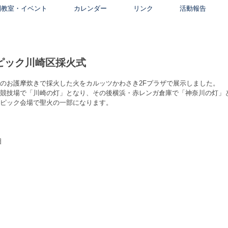
別教室・イベント
カレンダー
リンク
活動報告
ピック川崎区採火式
のお護摩炊きで採火した火をカルッツかわさき2Fプラザで展示しました。
競技場で「川崎の灯」となり、その後横浜・赤レンガ倉庫で「神奈川の灯」
ピック会場で聖火の一部になります。
日