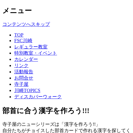
メニュー
コンテンツへスキップ
TOP
FSC川崎
レギュラー教室
特別教室・イベント
カレンダー
リンク
活動報告
お問合せ
寺子屋
川崎TOPICS
ディスカバーウォーク
部首に合う漢字を作ろう!!!
寺子屋のニューシリーズは「漢字を作ろう!!」
自分たちがチョイスした部首カードで作れる漢字を探してく