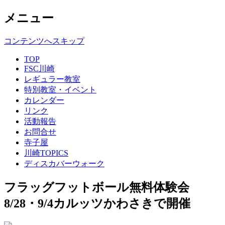
メニュー
コンテンツへスキップ
TOP
FSC川崎
レギュラー教室
特別教室・イベント
カレンダー
リンク
活動報告
お問合せ
寺子屋
川崎TOPICS
ディスカバーウォーク
フラッグフットボール無料体験会
8/28・9/4カルッツかわさきで開催