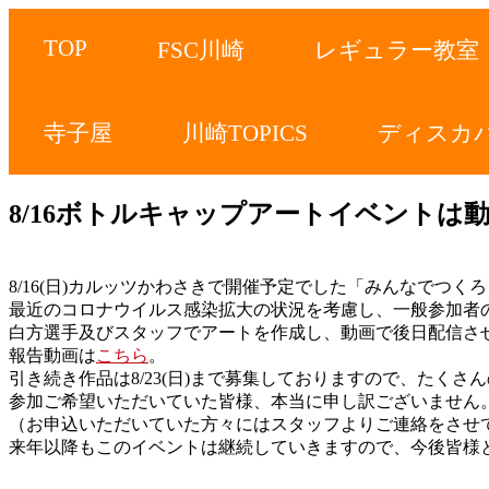
TOP
FSC川崎
レギュラー教室
寺子屋
川崎TOPICS
ディスカ
8/16ボトルキャップアートイベントは
8/16(日)カルッツかわさきで開催予定でした「みんなでつく
最近のコロナウイルス感染拡大の状況を考慮し、一般参加者
白方選手及びスタッフでアートを作成し、動画で後日配信さ
報告動画は
こちら
。
引き続き作品は8/23(日)まで募集しておりますので、たく
参加ご希望いただいていた皆様、本当に申し訳ございません
（お申込いただいていた方々にはスタッフよりご連絡をさせて
来年以降もこのイベントは継続していきますので、今後皆様