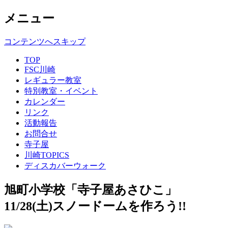
メニュー
コンテンツへスキップ
TOP
FSC川崎
レギュラー教室
特別教室・イベント
カレンダー
リンク
活動報告
お問合せ
寺子屋
川崎TOPICS
ディスカバーウォーク
旭町小学校「寺子屋あさひこ」
11/28(土)スノードームを作ろう!!