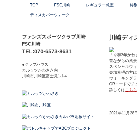
TOP
FSC川崎
レギュラー教室
特
ディスカバーウォーク
ファンズスポーツクラブ川崎
川崎ディス
FSC川崎
TEL:070-6573-8631
「令和3年かわ
昔ながらの風景
●クラブハウス
スペシャルウィー
カルッツかわさき内
参加希望の方は
川崎市川崎区富士見1-1-4
ウォーキングラ
QRコードでチ
詳しくは
こちら
2021年11月28