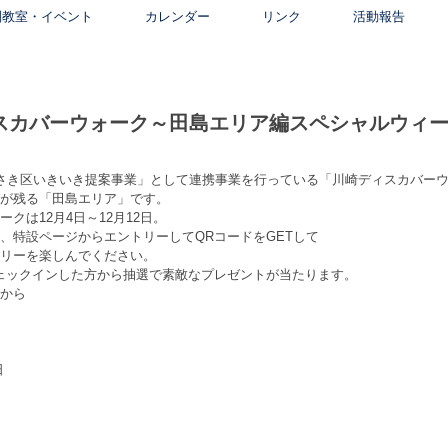
別教室・イベント
カレンダー
リンク
活動報告
カバーウォーク～田島エリア編スペシャルウィーク12/
さき区いきいき提案事業」として連携事業を行っている「川崎ディスカバーウ
が残る「田島エリア」です。
クは12月4日～12月12日。
、特設ページからエントリーしてQRコードをGETして
リーを楽しんでください。
ェックインした方から抽選で素敵なプレゼントが当たります。
から
日