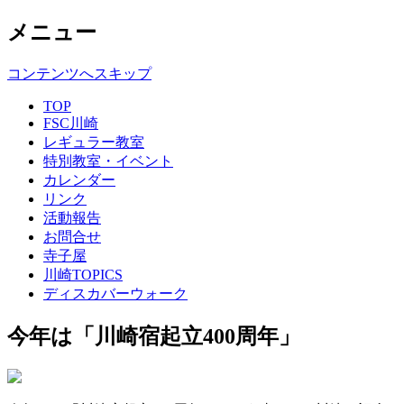
メニュー
コンテンツへスキップ
TOP
FSC川崎
レギュラー教室
特別教室・イベント
カレンダー
リンク
活動報告
お問合せ
寺子屋
川崎TOPICS
ディスカバーウォーク
今年は「川崎宿起立400周年」